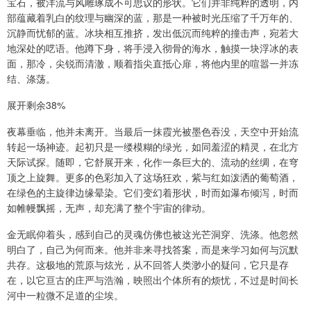
宝石，被洋流与风雕琢成不可思议的形状。它们并非纯粹的透明，内
部蕴藏着乳白的纹理与幽深的蓝，那是一种被时光压缩了千万年的、
沉静而忧郁的蓝。冰块相互推挤，发出低沉而纯粹的撞击声，宛若大
地深处的呓语。他蹲下身，将手浸入彻骨的海水，触摸一块浮冰的表
面，那冷，尖锐而清澈，顺着指尖直抵心扉，将他内里的喧嚣一并冻
结、涤荡。
展开剩余38%
夜幕垂临，他并未离开。当最后一抹霞光被墨色吞没，天空中开始流
转起一场神迹。起初只是一缕模糊的绿光，如同羞涩的精灵，在北方
天际试探。随即，它舒展开来，化作一条巨大的、流动的丝绸，在穹
顶之上旋舞。更多的色彩加入了这场狂欢，紫与红如泼洒的葡萄酒，
在绿色的主旋律边缘晕染。它们变幻着形状，时而如瀑布倾泻，时而
如帷幔飘摇，无声，却充满了整个宇宙的律动。
金无眠仰着头，感到自己的灵魂仿佛也被这光芒洞穿、洗涤。他忽然
明白了，自己为何而来。他并非来寻找答案，而是来学习如何与沉默
共存。这极地的荒原与炫光，从不回答人类渺小的疑问，它只是存
在，以它亘古的庄严与浩瀚，映照出个体所有的烦忧，不过是时间长
河中一粒微不足道的尘埃。