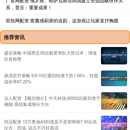
广富网配资 俄罗斯、哈萨克斯坦两国建立全面战略伙伴关
系，普京：重要成果！
双悦网配资 窝囊感刷屏的追剧，这游戏让玩家直抒胸臆
推荐资讯
盛谷策略 中国男足05后新星率队大胜日本，球迷
欣喜称赞
鼎茂宏升策略 9月10日通22转债下跌1.56%，转股
溢价率87.22%
达人配资 【概念细分】中天科技(600522)新归类于
储能-系统集成细分方向
恒运配资 12万奥迪A3到底是不是智商税? 对比高
尔夫、思域, 说点不讨好真话