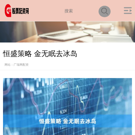
恒盛策略 金无眠去冰岛
网站：广瑞网配资