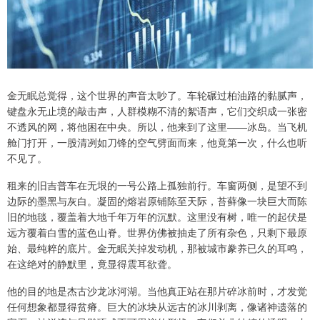
金无眠总觉得，这个世界的声音太吵了。车轮碾过柏油路的黏腻声，
键盘永无止境的敲击声，人群模糊不清的絮语声，它们交织成一张密
不透风的网，将他困在中央。所以，他来到了这里——冰岛。当飞机
舱门打开，一股清冽如刀锋的空气劈面而来，他竟第一次，什么也听
不见了。
租来的旧吉普车在无垠的一号公路上孤独前行。车窗两侧，是望不到
边际的墨黑与灰白。凝固的熔岩原铺陈至天际，苔藓像一块巨大而陈
旧的地毯，覆盖着大地千年万年的沉默。这里没有树，唯一的起伏是
远方覆着白雪的蓝色山脊。世界仿佛被抽走了所有杂色，只剩下最原
始、最纯粹的底片。金无眠关掉发动机，那被城市豢养已久的耳鸣，
在这绝对的静默里，竟显得震耳欲聋。
他的目的地是杰古沙龙冰河湖。当他真正站在那片碎冰前时，才发觉
任何想象都显得贫瘠。巨大的冰块从远古的冰川剥离，像诸神遗落的