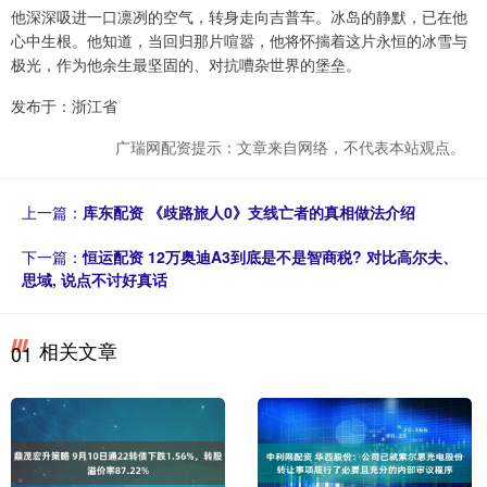
他深深吸进一口凛冽的空气，转身走向吉普车。冰岛的静默，已在他
心中生根。他知道，当回归那片喧嚣，他将怀揣着这片永恒的冰雪与
极光，作为他余生最坚固的、对抗嘈杂世界的堡垒。
发布于：浙江省
广瑞网配资提示：文章来自网络，不代表本站观点。
上一篇：
库东配资 《歧路旅人0》支线亡者的真相做法介绍
下一篇：
恒运配资 12万奥迪A3到底是不是智商税? 对比高尔夫、
思域, 说点不讨好真话
相关文章
01