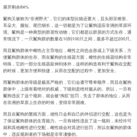
展开剩余84%
鬣狗又被称为“非洲野犬”，它们的体型比狼还要大，且头部呈锥形、
耳朵大、腿短、尾巴细长，这一切都是为了让鬣狗适应非洲的草原环
境。鬣狗是一种典型的群居性动物，它们都是以群居的方式生存，通
常情况下，一只鬣狗群的数量在10到100只之间，最多不超过200只。
而且鬣狗群体中雌性占主导地位，雌性之间也会形成上下级关系，方
便鬣狗群体的生存。而在鬣狗的生殖器方面，雌性的生殖器结构非常
特殊，它的一部分生殖器延伸到体外，这样的构造有利于鬣狗在交配
的时候，更加方便和快捷，从而在交配的过程中，更加安全。
而鬣狗群体的等级是极其严格的，它们会遵守尊卑顺序，而且在鬣狗
群体中，上级有着绝对的权威，下级则是绝对服从的。所以，一旦有
鬣狗违反了这个规则，就会被“掏肛”惩罚，失去了群体的地位，从而
在非洲的草原上生存的时候，变得非常困难。
而且在鬣狗的繁殖方面，雄性只会和自己的伴侣进行交配，这也是为
了保证鬣狗群体的生育能力。一旦有雄性违反了这一规则，未经许可
就和其他雌性进行交配，雌性就会对其进行惩罚，所以在鬣狗的群体
中，违反规则者的下场都是非常凄惨的。