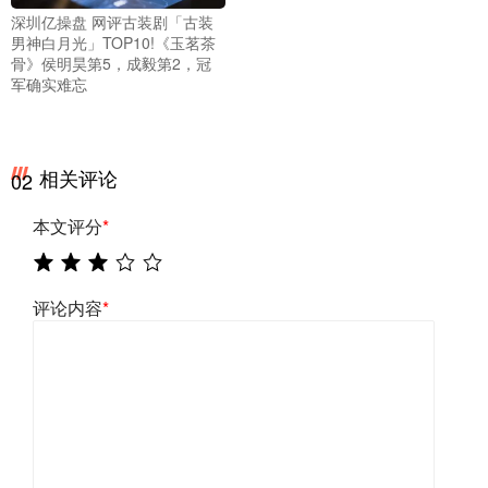
深圳亿操盘 网评古装剧「古装
男神白月光」TOP10!《玉茗茶
骨》侯明昊第5，成毅第2，冠
军确实难忘
相关评论
02
本文评分
*
评论内容
*