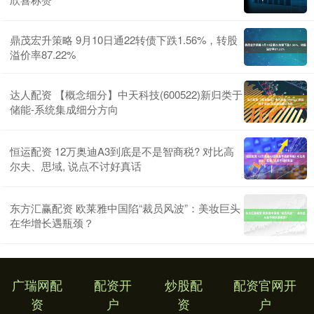
鼎茂宏升策略 9月10日通22转债下跌1.56%，转股
溢价率87.22%
达人配资 【概念细分】中天科技(600522)新归类于
储能-系统集成细分方向
恒运配资 12万奥迪A3到底是不是智商税? 对比高
尔夫、思域, 说点不讨好真话
东方汇赢配资 欧莱雅中国陷“裁员风波”：美妆巨头
在华增长遇瓶颈？
广瑞网配
配资开
炒股配
配资官网开
资
户
资
户