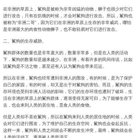
在非洲的草原上，鬣狗是被称为非常凶猛的动物，狮子也很少对它们
进行攻击，只有在饥饿的时候，才会对鬣狗进行攻击。所以，鬣狗也
被称为“非洲二哥”，因为它们在非洲的草原上生存的非常威武，哪怕
是非洲最大的肉食性动物狮子，也不敢轻易对它们进行攻击。
二、鬣狗的生存威胁。
鬣狗群体的数量也是非常庞大的，数量非常多，但是在人类的活动
下，鬣狗的数量却是越来越少。在非洲，有着许多的民间传说，比如
说鬣狗是不洁之物，甚至还有人认为鬣狗会带来厄运。
所以在非洲，鬣狗也经常遭到非洲人的围攻，有的时候，是为了保护
自己的家园，有的时候，却又是出于对鬣狗的害怕。而且，鬣狗的生
存环境也受到非洲人活动的影响，它们的生存环境也遭到了破坏，生
活在非洲的草原上的鬣狗群体，逐渐变得无家可归，为了能够生存下
去，也会来到人类的居住地，觅食人类的食物。
但是人类却不喜欢鬣狗，所以在鬣狗来到人类的居住地的时候，人类
会对它们进行围攻，为了维护自己的生存空间，鬣狗也会奋起反抗，
这样一来，鬣狗和人类之间就会不断的发生冲突，最终，鬣狗就会在
人类的活动下，逐渐被人类所消灭。