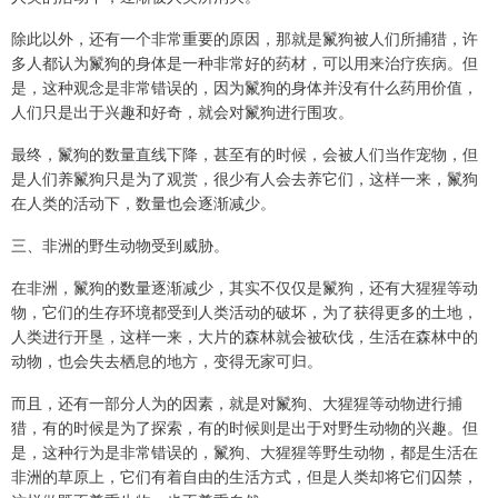
除此以外，还有一个非常重要的原因，那就是鬣狗被人们所捕猎，许
多人都认为鬣狗的身体是一种非常好的药材，可以用来治疗疾病。但
是，这种观念是非常错误的，因为鬣狗的身体并没有什么药用价值，
人们只是出于兴趣和好奇，就会对鬣狗进行围攻。
最终，鬣狗的数量直线下降，甚至有的时候，会被人们当作宠物，但
是人们养鬣狗只是为了观赏，很少有人会去养它们，这样一来，鬣狗
在人类的活动下，数量也会逐渐减少。
三、非洲的野生动物受到威胁。
在非洲，鬣狗的数量逐渐减少，其实不仅仅是鬣狗，还有大猩猩等动
物，它们的生存环境都受到人类活动的破坏，为了获得更多的土地，
人类进行开垦，这样一来，大片的森林就会被砍伐，生活在森林中的
动物，也会失去栖息的地方，变得无家可归。
而且，还有一部分人为的因素，就是对鬣狗、大猩猩等动物进行捕
猎，有的时候是为了探索，有的时候则是出于对野生动物的兴趣。但
是，这种行为是非常错误的，鬣狗、大猩猩等野生动物，都是生活在
非洲的草原上，它们有着自由的生活方式，但是人类却将它们囚禁，