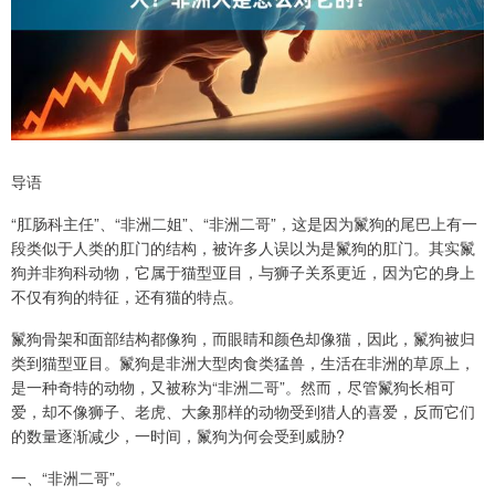
导语
“肛肠科主任”、“非洲二姐”、“非洲二哥”，这是因为鬣狗的尾巴上有一
段类似于人类的肛门的结构，被许多人误以为是鬣狗的肛门。其实鬣
狗并非狗科动物，它属于猫型亚目，与狮子关系更近，因为它的身上
不仅有狗的特征，还有猫的特点。
鬣狗骨架和面部结构都像狗，而眼睛和颜色却像猫，因此，鬣狗被归
类到猫型亚目。鬣狗是非洲大型肉食类猛兽，生活在非洲的草原上，
是一种奇特的动物，又被称为“非洲二哥”。然而，尽管鬣狗长相可
爱，却不像狮子、老虎、大象那样的动物受到猎人的喜爱，反而它们
的数量逐渐减少，一时间，鬣狗为何会受到威胁?
一、“非洲二哥”。