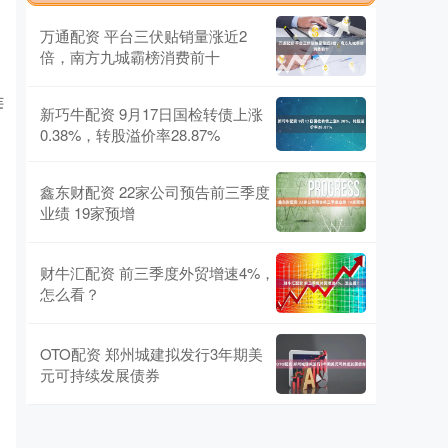
万通配资 平台三伏贴销量涨近2
倍，南方九城霸榜消费前十
连
新巧牛配资 9月17日国检转债上涨
0.38%，转股溢价率28.87%
鑫东财配资 22家公司预告前三季度
业绩 19家预增
财牛汇配资 前三季度外贸增速4%，
怎么看？
OTO配资 郑州城建拟发行3年期美
元可持续发展债券