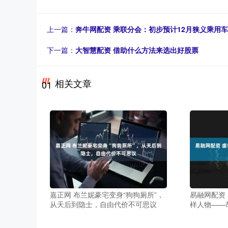
上一篇：
奔牛网配资 乘联分会：初步预计12月狭义乘用车
下一篇：
大智慧配资 借助什么方法来选出好股票
相关文章
01
嘉正网 布兰妮豪宅变身“狗狗厕所”，
易融网配资
从天后到隐士，自由代价不可思议
样人物——