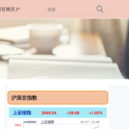
资官网开户
沪深京指数
上证综指
3940.04
+39.68
+1.02%