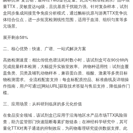
量TTX，灵敏度达ng级，且抗基质干扰能力强。针对复杂样本，试剂
盒同步集成间接竞争免疫分析模式，通过酶标抗原与游离TTX竞争抗
体结合位点，进一步拓宽检测线性范围，适用于血清、组织匀浆等多
元场景。
展开剩余58%
二、核心优势：快速、广谱、一站式解决方案
高效检测速度：相比传统色谱法耗时数小时，该试剂盒可在90分钟内
完成批量样本检测，大幅提升实验室效率。 跨物种适用性：试剂盒覆
盖鱼类、贝类及哺乳动物样本，兼容蛋白质、核酸、激素等多类目标
物检测需求。 全流程配套支持：每盒标配质控品、标准曲线及详细操
作指南，用户可通过[网站URL]获取技术答疑与售后支持，降低操作门
槛。
三、应用场景：从科研到临床的多元化价值
在食品安全领域，该试剂盒已应用于沿海地区水产品市场TTX风险筛
查，助力监管部门快速阻断毒素扩散链条；在神经科学研究中，其可
量化TTX对离子通道的抑制效应，为药物毒理研究提供数据支撑。此