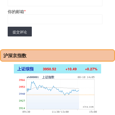
你的邮箱
*
提交评论
沪深京指数
上证综指
3950.52
+10.49
+0.27%