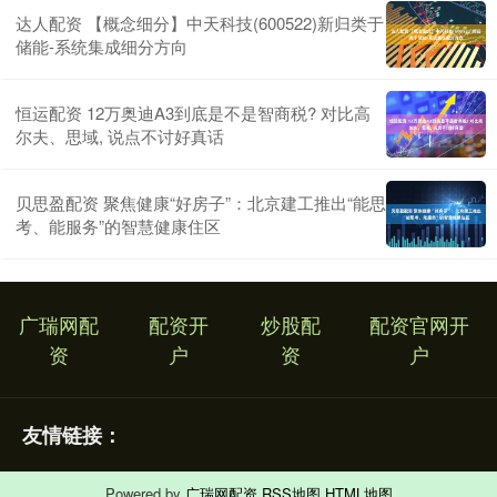
达人配资 【概念细分】中天科技(600522)新归类于
储能-系统集成细分方向
恒运配资 12万奥迪A3到底是不是智商税? 对比高
尔夫、思域, 说点不讨好真话
贝思盈配资 聚焦健康“好房子”：北京建工推出“能思
考、能服务”的智慧健康住区
广瑞网配
配资开
炒股配
配资官网开
资
户
资
户
友情链接：
Powered by
广瑞网配资
RSS地图
HTML地图