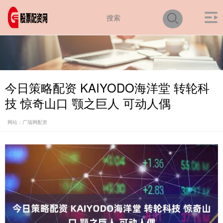
今日策略配资 KAIYODO海洋堂 转轮科
技 惊奇山口 颚之巨人 可动人偶
网站：广瑞网配资