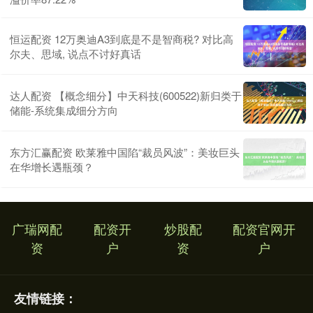
恒运配资 12万奥迪A3到底是不是智商税? 对比高
尔夫、思域, 说点不讨好真话
达人配资 【概念细分】中天科技(600522)新归类于
储能-系统集成细分方向
东方汇赢配资 欧莱雅中国陷“裁员风波”：美妆巨头
在华增长遇瓶颈？
广瑞网配
配资开
炒股配
配资官网开
资
户
资
户
友情链接：