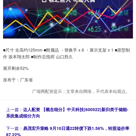
■尺寸 全高约125mm ■附属品 ・替换手 x 6 ・展示支架 x 1 ■原型制
作 坂本翔太郎 ■制作总指挥 山口胜久
展开剩余52%
发布于：广东省
广瑞网配资提示：文章来自网络，不代表本站观点。
上一篇：
达人配资 【概念细分】中天科技(600522)新归类于储能-
系统集成细分方向
下一篇：
鼎茂宏升策略 9月10日通22转债下跌1.56%，转股溢价率
87.22%