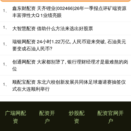
鑫东财配资 天齐锂业(002466)26年一季报点评矿端资源
1、
丰富弹性大Q 1业绩亮眼
1、
大智慧配资 借助什么方法来选出好股票
瑞银网配资 24小时1.22万亿, 人民币迎来突破, 石油美元
1、
要变成石油人民币?
创通网配资 大家都别犟了, 银行理财经理才是最难熬的岗
1、
位
顺配宝配资 东北六校创新发展共同体足球邀请赛抽签仪
1、
式在大连顺利举行
广瑞网配
配资开
炒股配
配资官网开
资
户
资
户