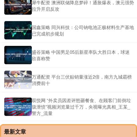
犀牛配资 澳洲联储降息梦碎！通胀爆表，澳元强势
拉升开启反攻
国鑫策略 同兴科技：公司钠电池正极材料生产基地
已完成初步规划
盛谷策略 中国男足05后新星率队大胜日本，球迷
欣喜称赞
万通配资 平台三伏贴销量涨近2倍，南方九城霸榜
消费前十
双悦网 “外卖员因差评怒砸餐食、在顾客门前倒垃
圾泄愤”视频浏览量过千万，央视曝光真相_王某_
警方_流量
最新文章