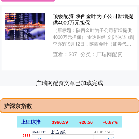
顶级配资 陕西金叶为子公司新增提
供4000万元担保
（原标题：陕西金叶为子公司新增提供
4000万元担保） 雷达财经 文|冯秀语 编|
李亦辉 9月12日，陕西金叶（证券代
码：000812）公告，公司于2025年4
查看：
207
分类：
广瑞网配资
月....
广瑞网配资文章已加载完成
沪深京指数
上证综指
3966.59
+26.56
+0.67%