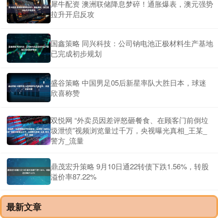
犀牛配资 澳洲联储降息梦碎！通胀爆表，澳元强势
拉升开启反攻
国鑫策略 同兴科技：公司钠电池正极材料生产基地
已完成初步规划
盛谷策略 中国男足05后新星率队大胜日本，球迷
欣喜称赞
双悦网 “外卖员因差评怒砸餐食、在顾客门前倒垃
圾泄愤”视频浏览量过千万，央视曝光真相_王某_
警方_流量
鼎茂宏升策略 9月10日通22转债下跌1.56%，转股
溢价率87.22%
最新文章