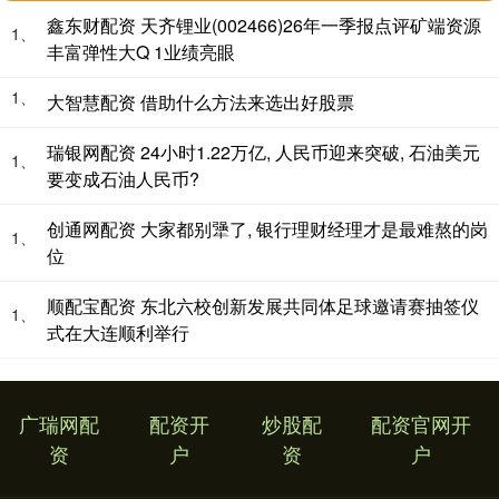
鑫东财配资 天齐锂业(002466)26年一季报点评矿端资源
1、
丰富弹性大Q 1业绩亮眼
1、
大智慧配资 借助什么方法来选出好股票
瑞银网配资 24小时1.22万亿, 人民币迎来突破, 石油美元
1、
要变成石油人民币?
创通网配资 大家都别犟了, 银行理财经理才是最难熬的岗
1、
位
顺配宝配资 东北六校创新发展共同体足球邀请赛抽签仪
1、
式在大连顺利举行
广瑞网配
配资开
炒股配
配资官网开
资
户
资
户