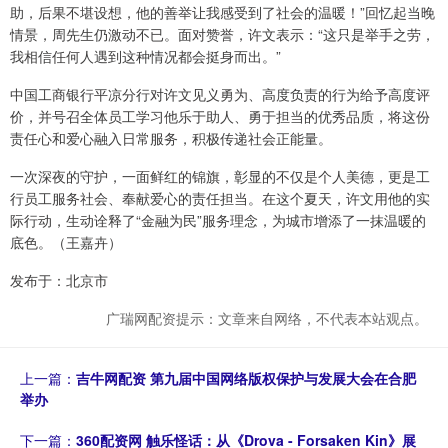
助，后果不堪设想，他的善举让我感受到了社会的温暖！”回忆起当晚
情景，周先生仍激动不已。面对赞誉，许文表示：“这只是举手之劳，
我相信任何人遇到这种情况都会挺身而出。”
中国工商银行平凉分行对许文见义勇为、高度负责的行为给予高度评
价，并号召全体员工学习他乐于助人、勇于担当的优秀品质，将这份
责任心和爱心融入日常服务，积极传递社会正能量。
一次深夜的守护，一面鲜红的锦旗，彰显的不仅是个人美德，更是工
行员工服务社会、奉献爱心的责任担当。在这个夏天，许文用他的实
际行动，生动诠释了“金融为民”服务理念，为城市增添了一抹温暖的
底色。（王嘉卉）
发布于：北京市
广瑞网配资提示：文章来自网络，不代表本站观点。
上一篇：
吉牛网配资 第九届中国网络版权保护与发展大会在合肥
举办
下一篇：
360配资网 触乐怪话：从《Drova - Forsaken Kin》展