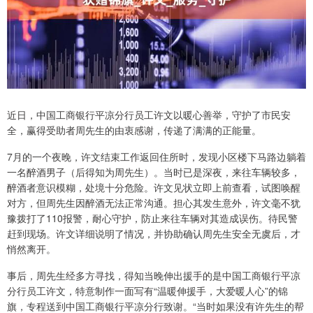
近日，中国工商银行平凉分行员工许文以暖心善举，守护了市民安
全，赢得受助者周先生的由衷感谢，传递了满满的正能量。
7月的一个夜晚，许文结束工作返回住所时，发现小区楼下马路边躺着
一名醉酒男子（后得知为周先生）。当时已是深夜，来往车辆较多，
醉酒者意识模糊，处境十分危险。许文见状立即上前查看，试图唤醒
对方，但周先生因醉酒无法正常沟通。担心其发生意外，许文毫不犹
豫拨打了110报警，耐心守护，防止来往车辆对其造成误伤。待民警
赶到现场。许文详细说明了情况，并协助确认周先生安全无虞后，才
悄然离开。
事后，周先生经多方寻找，得知当晚伸出援手的是中国工商银行平凉
分行员工许文，特意制作一面写有“温暖伸援手，大爱暖人心”的锦
旗，专程送到中国工商银行平凉分行致谢。“当时如果没有许先生的帮