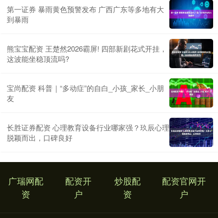
第一证券 暴雨黄色预警发布 广西广东等多地有大
到暴雨
熊宝宝配资 王楚然2026霸屏! 四部新剧花式开挂，
这波能坐稳顶流吗?
宝尚配资 科普｜“多动症”的自白_小孩_家长_小朋
友
长胜证券配资 心理教育设备行业哪家强？玖辰心理
脱颖而出，口碑良好
广瑞网配
配资开
炒股配
配资官网开
资
户
资
户