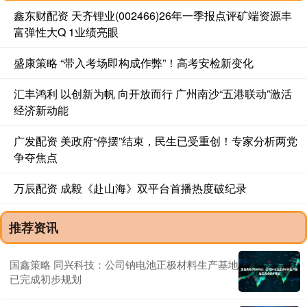
鑫东财配资 天齐锂业(002466)26年一季报点评矿端资源丰
富弹性大Q 1业绩亮眼
盛康策略 “带入考场即构成作弊”！高考安检新变化
汇丰鸿利 以创新为帆 向开放而行 广州南沙“五港联动”激活
经济新动能
广发配资 美政府“停摆”结束，民生已受重创！专家分析两党
争夺焦点
万辰配资 成毅《赴山海》双平台首播热度破纪录
推荐资讯
国鑫策略 同兴科技：公司钠电池正极材料生产基地
已完成初步规划