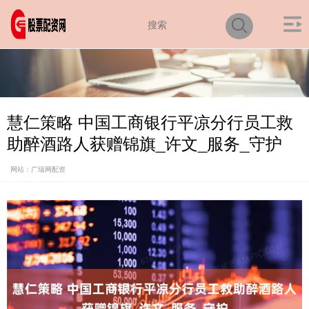
慧仁策略 中国工商银行平凉分行员工救
助醉酒路人获赠锦旗_许文_服务_守护
网站：广瑞网配资