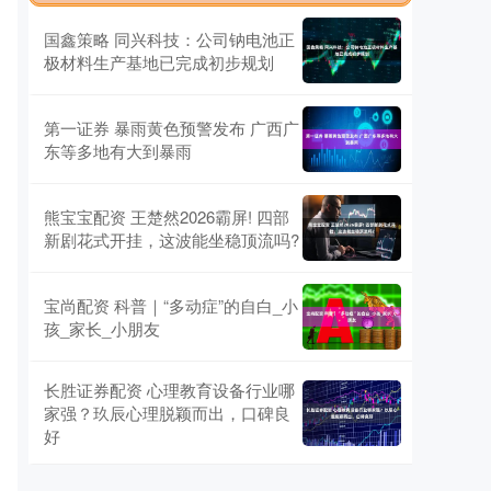
国鑫策略 同兴科技：公司钠电池正
极材料生产基地已完成初步规划
第一证券 暴雨黄色预警发布 广西广
东等多地有大到暴雨
熊宝宝配资 王楚然2026霸屏! 四部
新剧花式开挂，这波能坐稳顶流吗?
宝尚配资 科普｜“多动症”的自白_小
孩_家长_小朋友
长胜证券配资 心理教育设备行业哪
家强？玖辰心理脱颖而出，口碑良
好