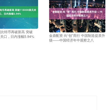
|比特币再破新高 突破
金鼎配资 向“创”而行 中国制造提质升
美元关口，日内涨幅5.94%
级——中国经济年中观察之八