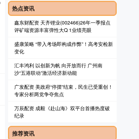
品
热点资讯
、
鑫东财配资 天齐锂业(002466)26年一季报点
评矿端资源丰富弹性大Q 1业绩亮眼
盛康策略 “带入考场即构成作弊”！高考安检新
变化
汇丰鸿利 以创新为帆 向开放而行 广州南
沙“五港联动”激活经济新动能
广发配资 美政府“停摆”结束，民生已受重创！
专家分析两党争夺焦点
万辰配资 成毅《赴山海》双平台首播热度破
纪录
推荐资讯