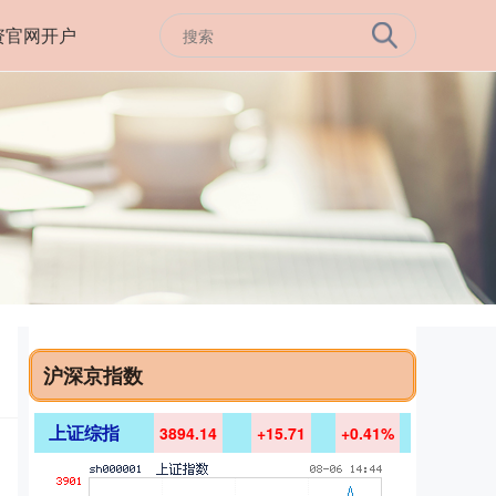
资官网开户
沪深京指数
上证综指
3894.14
+15.71
+0.41%