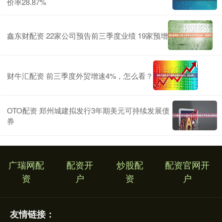
价率28.87%
鑫东财配资 22家公司预告前三季度业绩 19家预增
财牛汇配资 前三季度外贸增速4%，怎么看？
OTO配资 郑州城建拟发行3年期美元可持续发展债
券
广瑞网配
配资开
炒股配
配资官网开
资
户
资
户
友情链接：