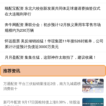
顺配宝配资 东北六校创新发展共同体足球邀请赛抽签仪式
在大连顺利举行
奔牛网配资 乘联分会：初步预计12月狭义乘用车零售市场
规模约为230万辆
怀远股票 美反倾销凶猛！华谊集团11年接526封账单，公司
累计计提预计负债近3000万美元
月月盈配资 集集生猛，这部神作太敢拍了，建议收藏！
推荐资讯
万通配资 平台三伏贴销量涨近2倍，南方九城霸榜
消费前十
新巧牛配资 9月17日国检转债上涨0.38%，转股溢