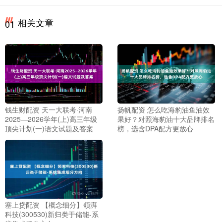
相关文章
01
钱生财配资 天一大联考·河南
扬帆配资 怎么吃海豹油鱼油效
2025—2026学年(上)高三年级
果好？对照海豹油十大品牌排名
顶尖计划(一)语文试题及答案
榜，选含DPA配方更放心
塞上贷配资 【概念细分】领湃
科技(300530)新归类于储能-系