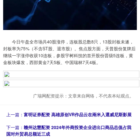
今日午盘全市场共40股涨停，连板股总数8只，13股封板未遂，
封板率为75%（不含ST股、退市股）。焦点股方面，天普股份复牌后
继续一字涨停收获10连板，参股宇树科技的首开股份晋级5连板，黄
金板块爆发，西部黄金7天5板、中国瑞林7天4板。
广瑞网配资提示：文章来自网络，不代表本站观点。
上一篇：
富明证券配资 高雄原创VR作品云在兩米入選威尼斯影展
下一篇：
赣州达慧配资 2024年外商投资企业进出口商品总值占我
国对外贸易总额近三成